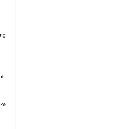
ang
t
at
 ke