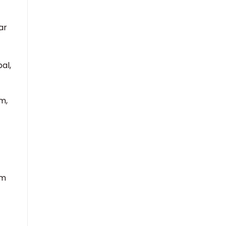
ar
al,
m,
em