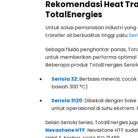
Rekomendasi Heat Tran
TotalEnergies
Untuk solusi pemanasan industri yang
transfer oil berkualitas tinggi yaitu
Seri
Sebagai fluida penghantar panas, Tota
untuk memberikan performa optimal 
Beberapa produk TotalEnergies Seriola
Seriola 32
:
Berbasis mineral, cocok
bawah 300 °C)
Seriola 3120
: Dibekali dengan base
untuk operasional di suhu ekstrem.
Selain Seriola Series, TotalEnergies j
Nevastane HTF
. Nevastane HTF suda
Halal & Kosher, serta ISO 21469.