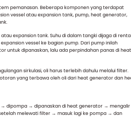
m sistem pemanasan. Beberapa komponen yang terdapat
nsion vessel atau expansion tank, pump, heat generator,
ank.
atau expansion tank. Suhu di dalam tangki dijaga di rent
i expansion vessel ke bagian pump. Dari pump inilah
or untuk dipanaskan, lalu ada perpindahan panas di hea
ngan sirkulasi, oli harus terlebih dahulu melalui filter.
toran yang terbawa oleh oli dari heat generator dan he
sel → dipompa → dipanaskan di heat generator → mengalir
etelah melewati filter → masuk lagi ke pompa → dan