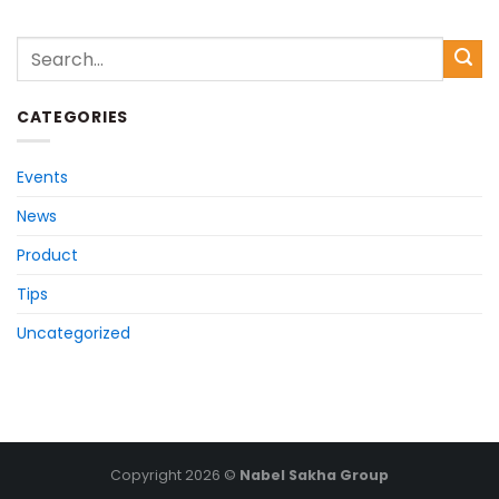
CATEGORIES
Events
News
Product
Tips
Uncategorized
Copyright 2026 ©
Nabel Sakha Group