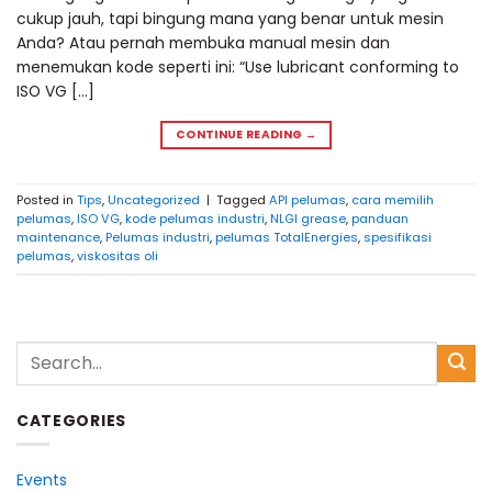
cukup jauh, tapi bingung mana yang benar untuk mesin
Anda? Atau pernah membuka manual mesin dan
menemukan kode seperti ini: “Use lubricant conforming to
ISO VG […]
CONTINUE READING
→
Posted in
Tips
,
Uncategorized
|
Tagged
API pelumas
,
cara memilih
pelumas
,
ISO VG
,
kode pelumas industri
,
NLGI grease
,
panduan
maintenance
,
Pelumas industri
,
pelumas TotalEnergies
,
spesifikasi
pelumas
,
viskositas oli
CATEGORIES
Events